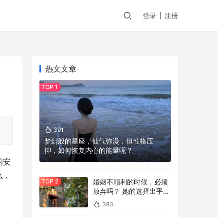
登录
注册
热文文章
391
梦幻般的星座，仙气弥漫，但性格压
抑，如何恢复内心的能量呢？
的安
么，
婚姻不顺利的时候，必须
放弃吗？ 她的选择出乎所
有人的意料
383