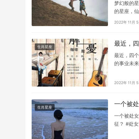
梦幻般的星
的星座，仙
是如何看待
2022年 11月 
实的自己并
抑着“真我
最近，四
和…
生肖星座
最近，四个
的事业未来
人，却从来
会开始转入
2022年 11月 
最近生肖鸡
等着他们。
一个被处
生肖星座
一个被处女
征？ #处
直有很高的