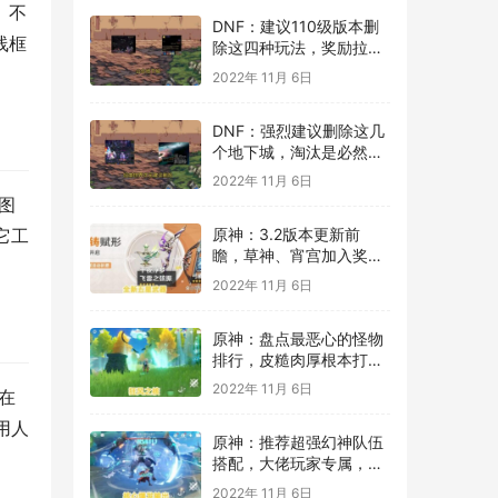
。不
DNF：建议110级版本删
线框
除这四种玩法，奖励拉
垮，白送都没人要！
2022年 11月 6日
DNF：强烈建议删除这几
个地下城，淘汰是必然，
没有存在的必要！
2022年 11月 6日
图
原神：3.2版本更新前
它工
瞻，草神、宵宫加入奖
池，全新五星武器上线！
2022年 11月 6日
原神：盘点最恶心的怪物
排行，皮糙肉厚根本打不
死，建议绕道走！
2022年 11月 6日
在
用人
原神：推荐超强幻神队伍
搭配，大佬玩家专属，瞬
间打出爆发伤害！
2022年 11月 6日