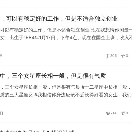
喜。 进入11月，属虎宝宝有利于正财。如果你不懒，你的收入
你感到满足。另外，在人际关系方面，属虎的人要多注意，保持
，可以有稳定好的工作，但是不适合独立创业
可以有稳定好的工作，但是不适合独立创业 现在我想请你测量
女，出生于1984年1月17日，下午4点。现在在国企上班，收入
这么平庸。于是她想做点副业，和朋友一起开个教育机构或者作
友的教育机构。不知道有没有可能？当然，我暂时不会丢掉国企
5日
206
0
:癸亥乙丑耿旭沈嘉生肖猪 癸亥年，女生于海，庚金生丑月，母生
中，三个女星座长相一般，但是很有气质
，三个女星座长相一般，但是很有气质 #十二星座中长相一般，
质的三大星座女 #我相信你身边应该不乏长得好看的女生，我们
样的女生为女神。一般女神都比较冷淡，有一种拒人于千里之外
生活中有一些女生，脸蛋没有女神那么精致，但是很耐看。我们
4日
214
0
座的三个女星座，她们都很有魅力，气质出众。十二星座中，三
一般，…