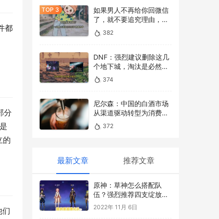
如果男人不再给你回微信
了，就不要追究理由，做
件都
三件事就足够了
382
，
DNF：强烈建议删除这几
个地下城，淘汰是必然，
没有存在的必要！
374
尼尔森：中国的白酒市场
部分
从渠道驱动转型为消费驱
动
还是
372
立的
最新文章
推荐文章
原神：草神怎么搭配队
伍？强烈推荐四支绽放激
化队伍，最适合草神
2022年 11月 6日
他们