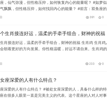
座，仙气弥漫，但性格压抑，如何恢复内心的能量呢？ #如梦似
气飘飘，但性格压抑，如何找回内心的能量？ #前言：双鱼座的
“命运”的？ 你有没有感受过，你所表现出的外在“形象”和你内心
5日
391
0
不完全一致，反而大不相同？ 你有没有审视自己，认识到自己
”？ 理由是，你认为只有表现出“无可挑剔”的完美形象，才能被接
个生肖接连好运，温柔的手牵手组合，财神的祝福
生肖接连好运，温柔的手牵手组合，财神的祝福 生肖鸡 生肖鸡
会朝着更好的方向发展。你性格温暖，好运不请自来。生肖鸡的
没有在感情上投入过多的精力。以后有很好的发展空间，你的生
顺遂的状态，一定会成就很多家业。 贵人会上门，桃花会偷偷
5日
233
0
的人财运亨通，求财，发横财，很有责任心，有很高的职位和薪
 黄道…
女座深爱的人有什么特点？
座深爱的人有什么特点？ #被处女座深爱的人，具备什么样的特
女座在很多人眼里一直是完美主义的代表。这个星座的人对人对事
要求，所以很多人认为能被这个星座认可的人一定是优秀的，或