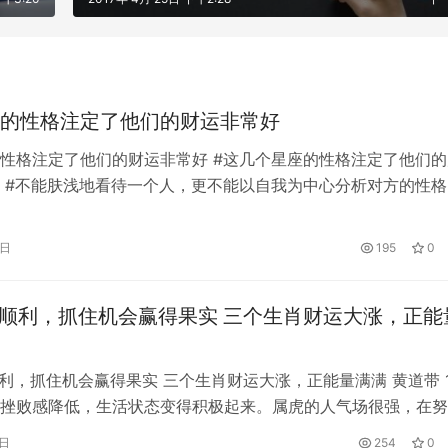
的性格注定了他们的财运非常好
性格注定了他们的财运非常好 #这几个星座的性格注定了他们的
 #不能肤浅地看待一个人，更不能以自我为中心分析对方的性格
不清对方，还会降低自己的价值。这些星座很有特点，但也不一
们迟早会成功的。宝瓶星座 水瓶座是一个有自己思维的人，很
4日
195
0
影响，代替自己占主导地位的思想，所以人们觉得他固执任性。
不能…
势顺利，抓住机会赢得果实 三个生肖财运大涨，正能
顺利，抓住机会赢得果实 三个生肖财运大涨，正能量满满 黄道带 1
挫败感降低，生活状态变得积极起来。属虎的人气场很强，在努
，运势也有明显提升。另外，属虎的人能吃苦，能通过努力面对
5日
254
0