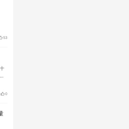
53
十
不
容
力，
0
量