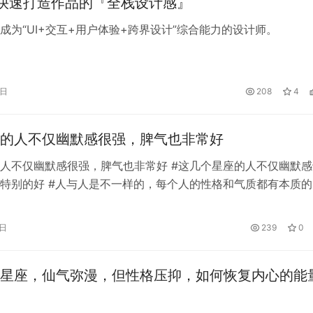
快速打造作品的『全栈设计感』
成为“UI+交互+用户体验+跨界设计”综合能力的设计师。
7日
208
4
的人不仅幽默感很强，脾气也非常好
人不仅幽默感很强，脾气也非常好 #这几个星座的人不仅幽默感
特别的好 #人与人是不一样的，每个人的性格和气质都有本质的
座都是无限受欢迎的，但这一个不爱说话，你必须心胸宽广，宽
好的关系和真诚的朋友。 天秤座 天秤座天生有一种独特的亲和
5日
239
0
个体差异而改变对人的态度。这让每个人都感到体贴和平等的尊
谦虚…
星座，仙气弥漫，但性格压抑，如何恢复内心的能