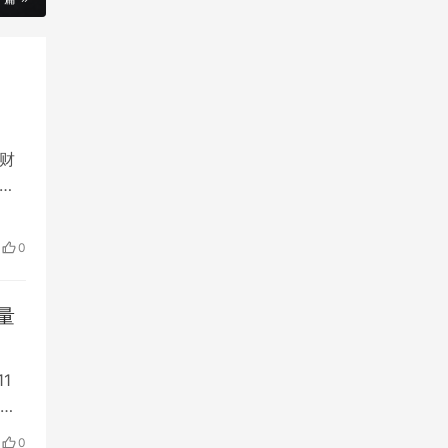
财
，
定
少受
0
但
量
1
力
意
0