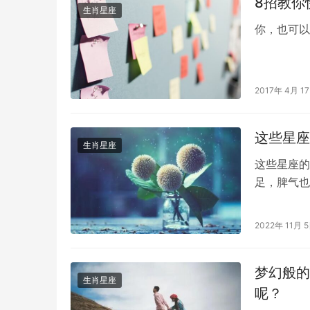
8招教你
生肖星座
你，也可以
2017年 4月 1
这些星座
生肖星座
这些星座的
足，脾气也
同。这些星
才能拥有最
2022年 11月 
绝不会因为
重。天秤座
梦幻般的
生肖星座
呢？