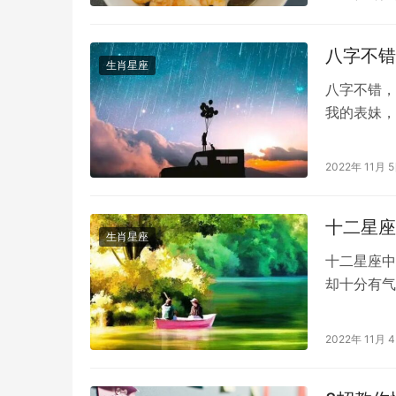
想不到的惊
钱上也会让
八字不错
谐，这样…
生肖星座
八字不错，
我的表妹，
多，也不想
下属投资朋
2022年 11月 
工作！ 坤
耔，土支…
十二星座
生肖星座
十二星座中
却十分有气
惯性的称这
感觉。而且
2022年 11月 
看看十二星
女星座长相