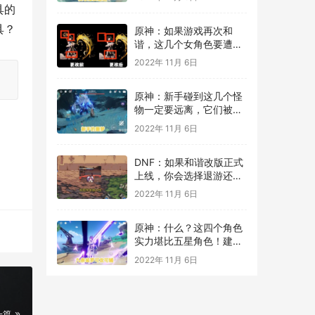
具的
具？
原神：如果游戏再次和
谐，这几个女角色要遭殃
了，魈和一斗最惨！
2022年 11月 6日
原神：新手碰到这几个怪
物一定要远离，它们被称
为团灭发动机！
2022年 11月 6日
DNF：如果和谐改版正式
上线，你会选择退游还是
继续玩？理性分析！
2022年 11月 6日
原神：什么？这四个角色
实力堪比五星角色！建议
新手选择直接起飞
2022年 11月 6日
一篇